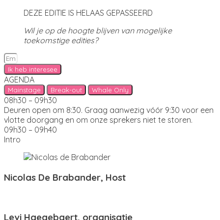
DEZE EDITIE IS HELAAS GEPASSEERD
Wil je op de hoogte blijven van mogelijke
toekomstige edities?
Ik heb interesee
AGENDA
Mainstage
Break-out
Whale Only
08h30 – 09h30
Deuren open om 8:30. Graag aanwezig vóór 9:30 voor een
vlotte doorgang en om onze sprekers niet te storen.
09h30 – 09h40
Intro
Nicolas De Brabander, Host
Levi Haegebaert, organisatie