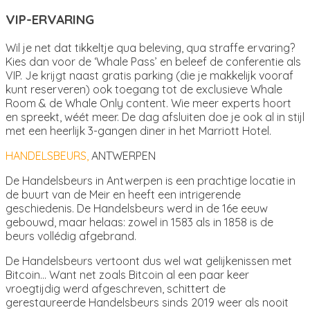
VIP-ERVARING
Wil je net dat tikkeltje qua beleving, qua straffe ervaring?
Kies dan voor de ‘Whale Pass’ en beleef de conferentie als
VIP. Je krijgt naast gratis parking (die je makkelijk vooraf
kunt reserveren) ook toegang tot de exclusieve Whale
Room & de Whale Only content. Wie meer experts hoort
en spreekt, wéét meer. De dag afsluiten doe je ook al in stijl
met een heerlijk 3-gangen diner in het Marriott Hotel.
HANDELSBEURS,
ANTWERPEN
De Handelsbeurs in Antwerpen is een prachtige locatie in
de buurt van de Meir en heeft een intrigerende
geschiedenis. De Handelsbeurs werd in de 16e eeuw
gebouwd, maar helaas: zowel in 1583 als in 1858 is de
beurs vollédig afgebrand.
De Handelsbeurs vertoont dus wel wat gelijkenissen met
Bitcoin… Want net zoals Bitcoin al een paar keer
vroegtijdig werd afgeschreven, schittert de
gerestaureerde Handelsbeurs sinds 2019 weer als nooit