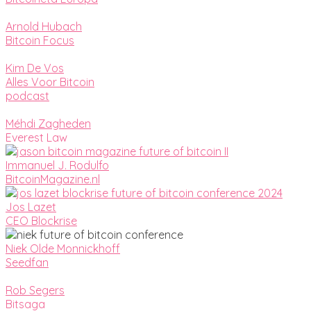
Arnold Hubach
Bitcoin Focus
Kim De Vos
Alles Voor Bitcoin
podcast
Méhdi Zagheden
Everest Law
Immanuel J. Rodulfo
BitcoinMagazine.nl
Jos Lazet
CEO Blockrise
Niek Olde Monnickhoff
Seedfan
Rob Segers
Bitsaga